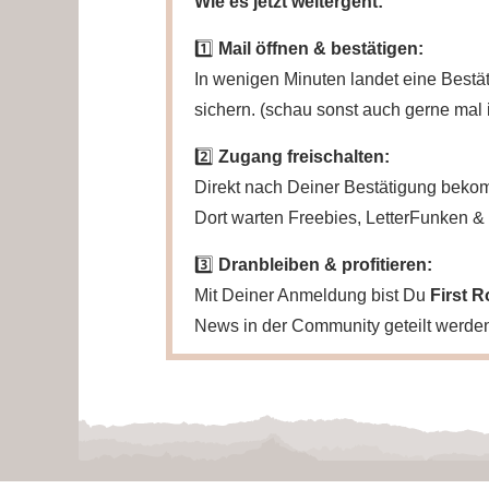
Wie es jetzt weitergeht:
1️⃣
Mail öffnen & bestätigen:
In wenigen Minuten landet eine Bestät
sichern. (schau sonst auch gerne mal
2️⃣
Zugang freischalten:
Direkt nach Deiner Bestätigung beko
Dort warten Freebies, LetterFunken & k
3️⃣
Dranbleiben & profitieren:
Mit Deiner Anmeldung bist Du
First 
News in der Community geteilt werden. 