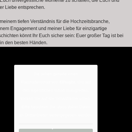
 Euch unvergessliche Momente zu schaffen, die Euch und
er Liebe entsprechen.
 meinem tiefen Verständnis für die Hochzeitsbranche,
nem Engagement und meiner Liebe für einzigartige
chichten könnt Ihr Euch sicher sein: Euer großer Tag ist bei
 in den besten Händen.
Sie sehen gerade einen
Platzhalterinhalt von
Elfsight
. Um auf
den eigentlichen Inhalt zuzugreifen,
klicken Sie auf die Schaltfläche unten.
Bitte beachten Sie, dass dabei Daten
an Drittanbieter weitergegeben werden.