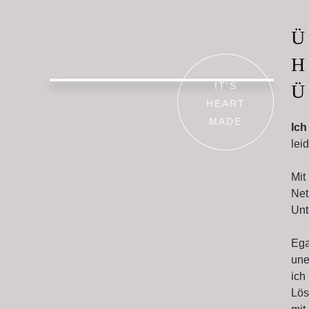
Ü
H
IT'S
Ü
HEART
MAD
E
Ich
lei
Mit
Net
Unt
Ega
une
ich
Lös